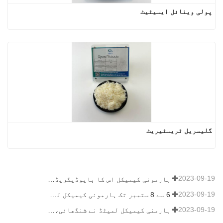
پولی وینائل ایسیٹیٹ
گلیسریل ٹریسٹیریٹ
2023-09-19
ہارمونی کیمیکل اس کا بایوڈیگریڈیبل ملچ میٹریل کمرشلائزیشن، زراعت میں سبز ترقی کو برقرار رکھتا ہے
2023-09-19
6 سے 8 ستمبر تک ہارمونی کیمیکل لمیٹڈ کو کوٹنگز ٹرینڈز اینڈ ٹیکنالوجی سمٹ (CTT) میں نمائش کے لیے مدعو کیا گیا تھا۔
2023-09-19
ہارمنی کیمیکل لمیٹڈ نے شنگھائی، چین میں 16 سے 18 ستمبر 2019 تک منعقدہ ICIF چائنا 2019 میں شرکت کی۔