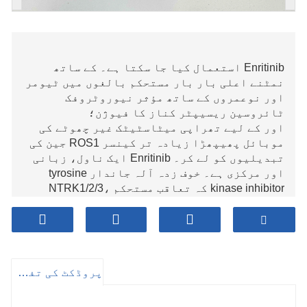
Enritinib استعمال کیا جا سکتا ہے۔ کے ساتھ
نمٹنے اعلی بار بار مستحکم بالغوں میں ٹیومر
اور نوعمروں کے ساتھ مؤثر نیوروٹروفک
ٹائروسین ریسیپٹر کناز کا فیوژن؛
اور کے لیے تھراپی میٹاسٹیٹک غیر چھوٹے کی
موبائل پھیپھڑا زیادہ تر کینسر ROS1 جین کی
تبدیلیوں کو لے کر۔ Enritinib ایک ناول، زبانی
اور مرکزی ہے۔ خوف زدہ آلہ جاندار tyrosine
kinase inhibitor کہ تعاقب مستحکم NTRK1/2/3،
ROS1، اور ALK جین فیوژن میوٹیشن لے جانے
والے ٹیومر۔ یہ ہے صرف TRK inhibitor طبی لحاظ
سے تصدیق شدہ بننا ٹھیک کی مخالفت میں بنیادی
اور میٹاسٹیٹک سی این ایس کی بیماریاں، اور
نہیں ہیں۔ نقصان دہ بند مقصد سرگرمی Enritinib
پروڈکٹ کی تفصیلات
پہلی دوا ہے۔ مجاز جاپان میں مقصد NTRK جین
فیوژن ٹیومر، مجاز a میں استعمال کے لیے