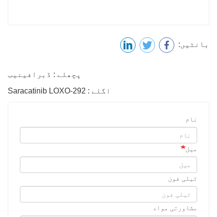
بانٹیں:
پچھلے : ڈبرافینیب
اگلے : Saracatinib LOXO-292
نام
میل
ٹیلی فون
مشاورتی مواد