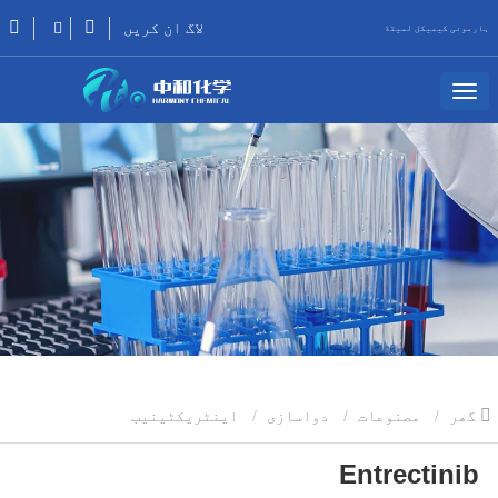
لاگ ان کریں
ہارمونی کیمیکل لمیٹڈ
گھر
مصنوعات
دواسازی
اینٹریکٹینیب
Entrectinib